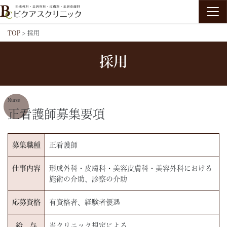
ビクアスクリニック
TOP
>
採用
採用
Nurse
正看護師募集要項
募集職種
正看護師
仕事内容
形成外科・皮膚科・美容皮膚科・美容外科における
施術の介助、診察の介助
応募資格
有資格者、経験者優遇
給 与
当クリニック規定による